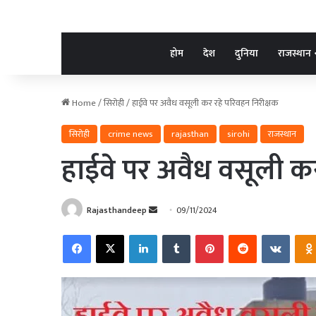
होम
देश
दुनिया
राजस्थान
Home
/
सिरोही
/
हाईवे पर अवैध वसूली कर रहे परिवहन निरीक्षक
सिरोही
crime news
rajasthan
sirohi
राजस्थान
हाईवे पर अवैध वसूली कर
Send
Rajasthandeep
09/11/2024
an
Facebook
X
LinkedIn
Tumblr
Pinterest
Reddit
VKonta
email