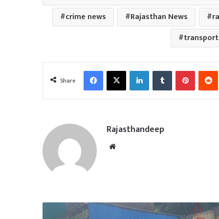
crime news
Rajasthan News
r
transport
Facebook
X
LinkedIn
Tumblr
Pinterest
Share
Rajasthandeep
Website