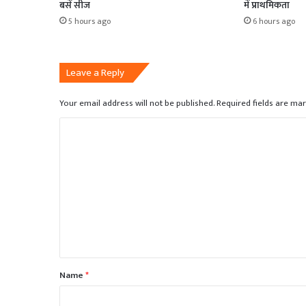
बसें सीज
में प्राथमिकता
5 hours ago
6 hours ago
Leave a Reply
Your email address will not be published.
Required fields are ma
C
o
m
m
e
n
t
*
Name
*