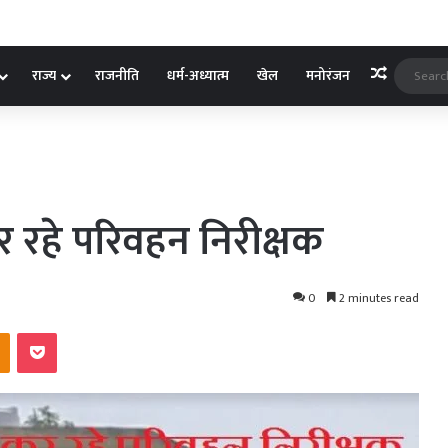
Random A
राज्य
राजनीति
धर्म-अध्यात्म
खेल
मनोरंजन
 रहे परिवहन निरीक्षक
0
2 minutes read
kte
Odnoklassniki
Pocket