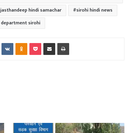
ajasthandeep hindi samachar
sirohi hindi news
 department sirohi
Reddit
VKontakte
Odnoklassniki
Pocket
Share via Email
Print