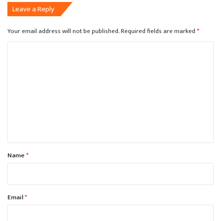
Leave a Reply
Your email address will not be published.
Required fields are marked
*
C
o
m
m
e
n
t
*
Name
*
Email
*