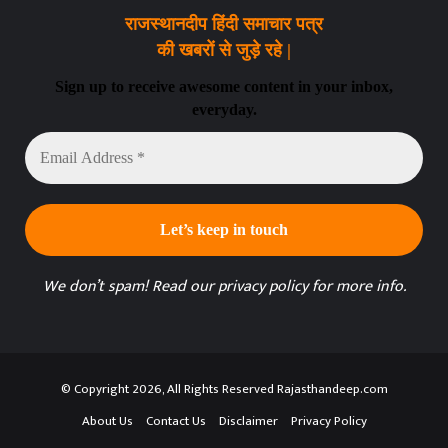
राजस्थानदीप हिंदी समाचार पत्र
की खबरों से जुड़े रहे |
Sign up to receive awesome content in your inbox,
everyday.
Email
Address
*
We don’t spam! Read our
privacy policy
for more info.
© Copyright 2026, All Rights Reserved Rajasthandeep.com
About Us
Contact Us
Disclaimer
Privacy Policy