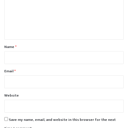
m
m
e
n
t
*
Name
*
Email
*
Website
Save my name, email, and website in this browser for the next