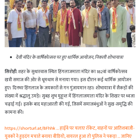
देवी मंदिर के वार्षिकोत्सव पर हुए धार्मिक आयोजन, निकली शोभायात्रा
सिरोही
. शहर के सुथारवास स्थित हिंगलाजमाता मंदिर का 182वां वार्षिकोत्सव
खत्री समाज की ओर से धूमधाम से मनाया गया। इस दौरान कई धार्मिक आयोजन
हुए। दिनभर हिंगलाज के जयकारों से गन गुंजायमान रहा। शोभायात्रा में सैकड़ों की
संख्या में श्रद्धालु उमड़े। सुबह शुभ मुहूत्र्त में हिंगलाजमाता मंदिर के शिखर पर ध्वजा
चढ़ाई गई। इसके बाद महाआरती की गई, जिसमें समाजबंधुओं ने सुख-समृद्धि की
कामना की।
https://shorturl.at/BFhhk … हाईवे पर चलाए रॉकेट, वाहनों पर आतिशबाजी-
युवकों ने हुड़दंग मचाते बनाया वीडियो, वायरल हुआ तो पुलिस ने पकड़ा … जानिए