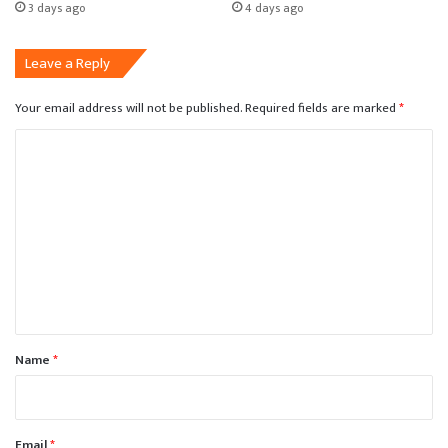
3 days ago
4 days ago
Leave a Reply
Your email address will not be published.
Required fields are marked
*
C
o
m
m
e
n
t
*
Name
*
Email
*