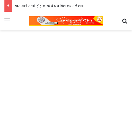
पास आने से भी झिझक रहे थे हाथ मिलाकर गले लगाया तो खुश दिखे आदिवासी
Menu
Se