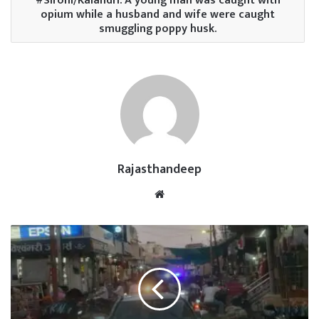
Sirohi/Kalandri. A young man was caught with
opium while a husband and wife were caught
smuggling poppy husk.
Rajasthandeep
Website