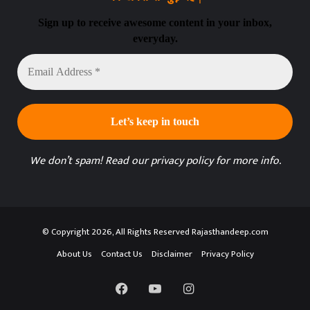
Sign up to receive awesome content in your inbox,
everyday.
Email
Address
*
We don’t spam! Read our
privacy policy
for more info.
© Copyright 2026, All Rights Reserved Rajasthandeep.com
About Us
Contact Us
Disclaimer
Privacy Policy
Facebook
YouTube
Instagram