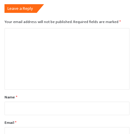
Leave a Reply
Your email address will not be published.
Required fields are marked
*
C
o
m
m
e
n
t
*
Name
*
Email
*