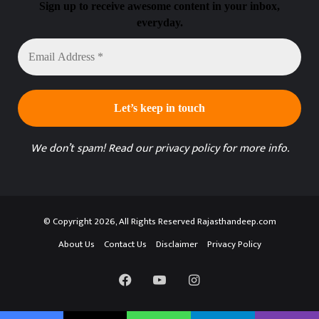
Sign up to receive awesome content in your inbox,
everyday.
Email
Address
*
We don’t spam! Read our
privacy policy
for more info.
© Copyright 2026, All Rights Reserved Rajasthandeep.com
About Us
Contact Us
Disclaimer
Privacy Policy
Facebook
YouTube
Instagram