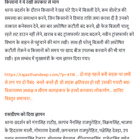
किसानों ने ये रखी सरकार से मांग
धरना-प्रदर्शन के दौरान किसानों ने छह घंटे दिन में बिजली देने, कम वोल्टेज की
समस्या का समाधान करने, जिन किसानों ने डिमांड राशि जमा करवा दी है उनको
तत्काल कनेक्शन देने, बार बार अघोषित कटौती बंद करने, थ्री फेज बिजली चालू
रहते शट डाउन नहीं लेने, खराब व बंद ट्रांसफार्मर जल्द बदलने, नवीन ट्रांसफार्मर को
विभाग के वाहन से पहुंचाने की मांग रखी। साथ ही घरेलू बिजली की अघोषित
कटौती रोकने व किसानों को समय पर खाद बीज उपलब्ध करवाने की भी मांग
रखी। इस सम्बंध में मुख्यमंत्री के नाम ज्ञापन दिया गया।
https://rajasthandeep.com/?p=4118 … दो माह पहले बनी सड़क पर अभी
से लग गए दो पैबंद- बनते-बनते ही जो सड़क क्षतिग्रस्त हो रही उसकी गारंटी क्या-
विधानसभा अध्यक्ष व सीएम सलाहकार के हाथों करवाया लोकार्पण… जानिए
विस्तृत समाचार…
एसडीएम को दिया ज्ञापन
धरना-प्रदर्शन को गंगासिंह राठौड़, सरपंच नैनसिंह राजपुरोहित, विक्रमसिंह, भाजपा
के हिदाराम माली, गोमाराम देवासी, छगनलाल राजपुरोहित, पन्नेसिंह देवड़ा, उप
प्रधान नारायणसिंह देलदर, सोधाराम मेघवाल, हीरेन्द्रपालसिंह, राजेन्द्रसिह समेत