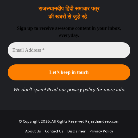
राजस्थानदीप हिंदी समाचार पत्र
की खबरों से जुड़े रहे |
Sign up to receive awesome content in your inbox,
everyday.
Email
Address
*
We don’t spam! Read our
privacy policy
for more info.
© Copyright 2026, All Rights Reserved Rajasthandeep.com
About Us
Contact Us
Disclaimer
Privacy Policy