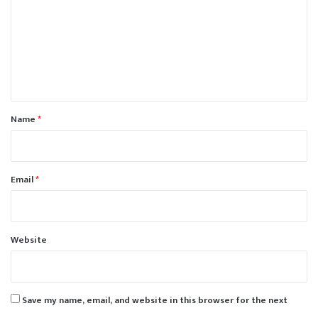
m
m
e
n
t
*
Name
*
Email
*
Website
Save my name, email, and website in this browser for the next