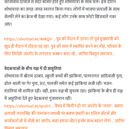
सरजावाव दरवाजे से सदर बाजार होते हुए शोभायात्रा के साथ चले। इस दौरान
शोभायात्रा का जगह-जगह स्वागत किया गया। लोगों में भाजपा प्रत्याशी के साथ
सेल्फी लेने का क्रेज भी देखा गया। कई लोग उनके साथ फोटो खिंचवाते नजर
आए।
https://shorturl.at/ikMQV … पुत्र को मैदान में उतारा तो पूर्व मुख्यमंत्री को
खुद ही मैदान में दौडऩा पड़ रहा- पुत्र को सत्ता में स्थापित करने का मोह, परिवार के
लिए सिरोही-जालोर के लगातार चक्कर काट रहे… जानिए विस्तृत समाचार…
वेदऋचाओं के बीच यज्ञ में दी आहुतियां
शोभायात्रा में श्रीराम दरबार, स्कूली बच्चों की झांकियां, परम्परागत आदिवासी नृत्य,
ढोल-थाली पर गेर नृत्य, ऊंट, पालकी समेत कई झांकियां सजी रही। भजन-
मंडलियां भी शामिल रही। वहीं, हवन-यज्ञ भी सुचारू रहा। झांकियां के बीच ही यज्ञ
में आहुतियां देते हुए वेदऋचाएं गुंजायमान रहीं।
https://shorturl.at/qru05 … वैभव में विलीन हो गए जालोर के ‘लाल’- बसपा
प्रत्याशी लालसिंह की नामांकन वापसी पर बसपा प्रभारी का दलित वोटर्स और
कार्यकर्ताओं से धोखे का आरोप, कहा हमारा वोटर इनके साथ बदला लेगा … जानिए
विस्तृत समाचार…