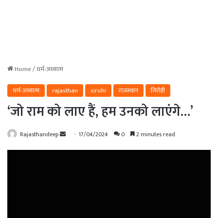
Home
/
धर्म-अध्यात्म
धर्म-अध्यात्म
rajasthan
sirohi
राजस्थान
सिरोही
‘जो राम को लाए हैं, हम उनको लाएंगे…’
Send
Rajasthandeep
17/04/2024
0
2 minutes read
an
email