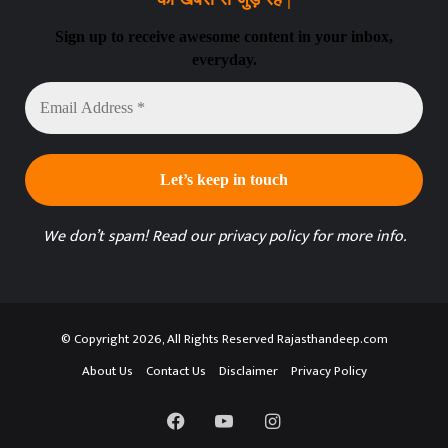
Sign up to receive awesome content in your inbox,
everyday.
Email
Address
*
We don’t spam! Read our
privacy policy
for more info.
© Copyright 2026, All Rights Reserved Rajasthandeep.com
About Us
Contact Us
Disclaimer
Privacy Policy
Facebook
YouTube
Instagram