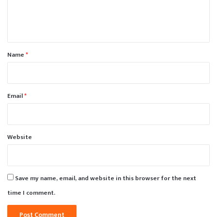
e
n
t
*
Name
*
Email
*
Website
Save my name, email, and website in this browser for the next
time I comment.