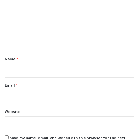
o
m
m
e
n
t
*
Name
*
Email
*
Website
Save my name, email, and website in this browser for the next