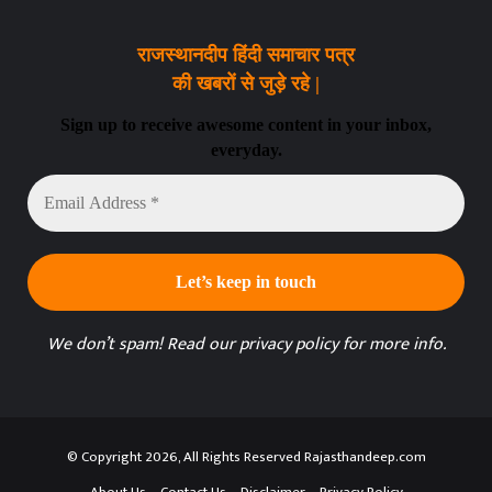
राजस्थानदीप हिंदी समाचार पत्र
की खबरों से जुड़े रहे |
Sign up to receive awesome content in your inbox,
everyday.
Email
Address
*
We don’t spam! Read our
privacy policy
for more info.
© Copyright 2026, All Rights Reserved Rajasthandeep.com
About Us
Contact Us
Disclaimer
Privacy Policy