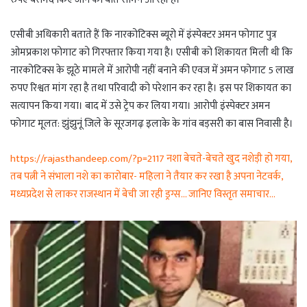
एसीबी अधिकारी बताते हैं कि नारकोटिक्स ब्यूरो में इंस्पेक्टर अमन फोगाट पुत्र
ओमप्रकाश फोगाट को गिरफ्तार किया गया है। एसीबी को शिकायत मिली थी कि
नारकोटिक्स के झूठे मामले में आरोपी नहीं बनाने की एवज में अमन फोगाट 5 लाख
रुपए रिश्वत मांग रहा है तथा परिवादी को परेशान कर रहा है। इस पर शिकायत का
सत्यापन किया गया। बाद में उसे ट्रेप कर लिया गया। आरोपी इंस्पेक्टर अमन
फोगाट मूलत: झुंझुनूं जिले के सूरजगढ़ इलाके के गांव बड़सरी का बास निवासी है।
https://rajasthandeep.com/?p=2117 नशा बेचते-बेचते खुद नशेड़ी हो गया,
तब पत्नी ने संभाला नशे का कारोबार- महिला ने तैयार कर रखा है अपना नेटवर्क,
मध्यप्रदेश से लाकर राजस्थान में बेची जा रही ड्रग्स… जानिए विस्तृत समाचार…