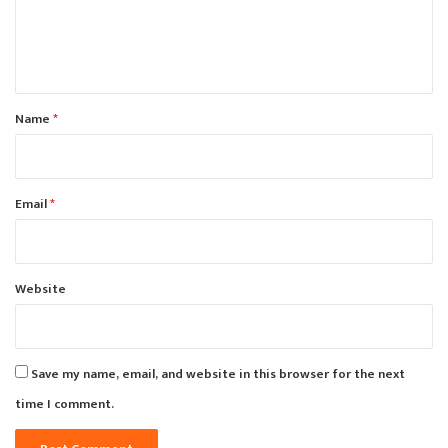
e
n
t
*
Name
*
Email
*
Website
Save my name, email, and website in this browser for the next
time I comment.