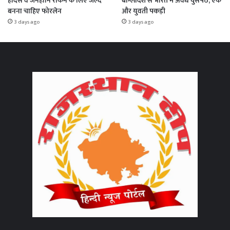
हादसे व जनहानि रोकने के लिए जल्द
बांग्लादेश से भारत में अवैध घुसपैठ, एक
बनना चाहिए फोरलेन
और युवती पकड़ी
3 days ago
3 days ago