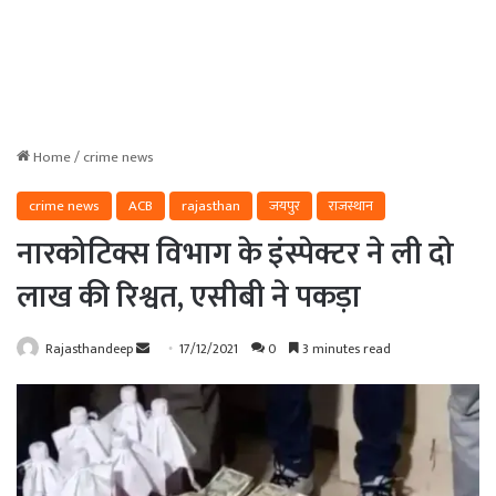
Home
/
crime news
crime news
ACB
rajasthan
जयपुर
राजस्थान
नारकोटिक्स विभाग के इंस्पेक्टर ने ली दो
लाख की रिश्वत, एसीबी ने पकड़ा
Send
Rajasthandeep
17/12/2021
0
3 minutes read
an
email