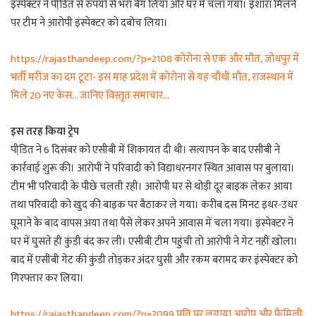
इंस्पेक्टर ने पीडि़त से रुपयों से भरा बैग लिया और घर में चला गया। इशारा मिलने
पर टीम ने आरोपी इंस्पेक्टर को दबोच लिया।
https://rajasthandeep.com/?p=2108 कोरोना से एक और मौत, जोधपुर में
भर्ती मरीज का दम टूटा- इस माह प्रदेश में कोरोना से यह चौथी मौत, राजस्थान में
मिले 20 नए केस… जानिए विस्तृत समाचार…
इस तरह किया ट्रेप
पीडि़त ने 6 दिसंबर को एसीबी में शिकायत दी थी। सत्यापन के बाद एसीबी ने
कार्रवाई शुरू की। आरोपी ने परिवादी को विद्याधरनगर स्थित आवास पर बुलाया।
टीम भी परिवादी के पीछे चलती रही। आरोपी घर से थोड़ी दूर बाइक लेकर आया
तथा परिवादी को खुद की बाइक पर बैठाकर ले गया। करीब दस मिनट इधर-उधर
घूमाने के बाद वापस अया तथा पैसे लेकर अपने आवास में चला गया। इंस्पेक्टर ने
घर में घुसते ही कुंडी बंद कर ली। एसीबी टीम पहुंची तो आरोपी ने गेट नहीं खोला।
बाद में एसीबी गेट की कुंडी तोड़कर अंदर घुसी और रकम बरामद कर इंस्पेक्टर को
गिरफ्तार कर लिया।
https://rajasthandeep.com/?p=2099 पति पर लगाया आरोप और फैमिली