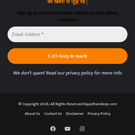
की खबरों से जुड़े रहे |
Sign up to receive awesome content in your inbox,
everyday.
Email
Address
*
We don’t spam! Read our
privacy policy
for more info.
© Copyright 2026, All Rights Reserved Rajasthandeep.com
About Us
Contact Us
Disclaimer
Privacy Policy
Facebook
YouTube
Instagram