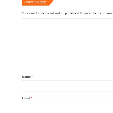
Leave a Reply
Your email address will not be published.
Required fields are ma
C
o
m
m
e
n
t
*
Name
*
Email
*