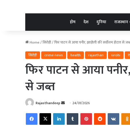
होम
देश
दुनिया
राजस्थान
Home
/
सिरोही
/
फिर पाटन से आया पनीर, झाड़ोली की सर्वोत्तम होटल से जब्
सिरोही
crime news
health
rajasthan
sirohi
र
फिर पाटन से आया पनीर, 
से जब्त
Send
Rajasthandeep
24/01/2026
an
Facebook
X
LinkedIn
Tumblr
Pinterest
Reddit
VKonta
email