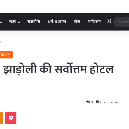
Random A
राज्य
राजनीति
धर्म-अध्यात्म
खेल
मनोरंजन
त
ाजस्थान
झाड़ोली की सर्वोत्तम होटल
0
1 minute read
kte
Odnoklassniki
Pocket