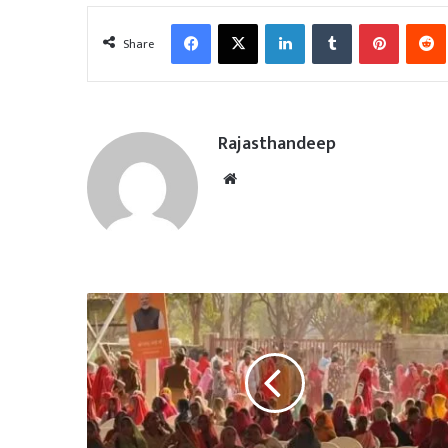
Facebook
X
LinkedIn
Tumblr
Pinterest
Share
Rajasthandeep
Website