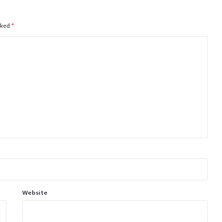
rked
*
Website