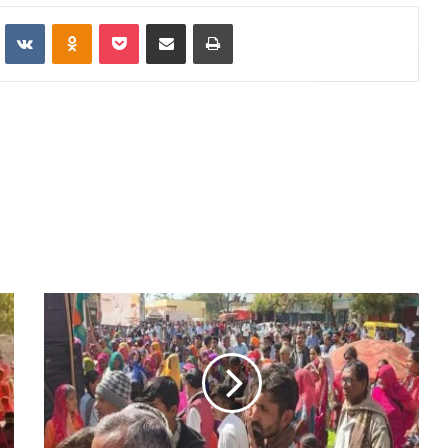
Reddit
VKontakte
Odnoklassniki
Pocket
Share via Email
Print