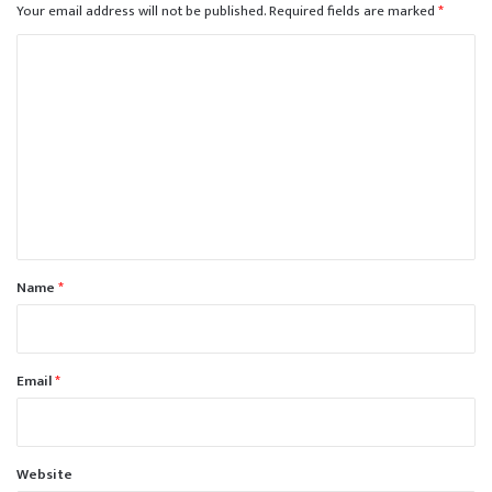
Your email address will not be published.
Required fields are marked
*
C
o
m
m
e
n
t
*
Name
*
Email
*
Website