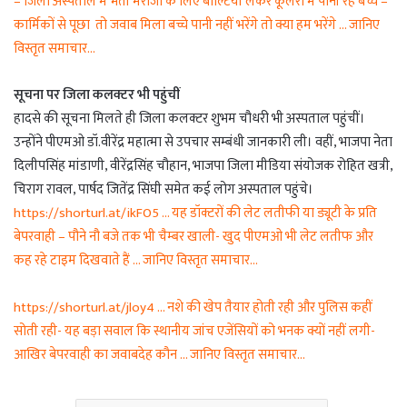
– जिला अस्पताल में भर्ती मरीजों के लिए बाल्टियां लेकर कूलरों में पानी रहे बच्चे –
कार्मिकों से पूछा तो जवाब मिला बच्चे पानी नहीं भरेंगे तो क्या हम भरेंगे … जानिए
विस्तृत समाचार…
सूचना पर जिला कलक्टर भी पहुंचीं
हादसे की सूचना मिलते ही जिला कलक्टर शुभम चौधरी भी अस्पताल पहुंचीं।
उन्होंने पीएमओ डॉ.वीरेंद्र महात्मा से उपचार सम्बंधी जानकारी ली। वहीं, भाजपा नेता
दिलीपसिंह मांडाणी, वीरेंद्रसिंह चौहान, भाजपा जिला मीडिया संयोजक रोहित खत्री,
चिराग रावल, पार्षद जितेंद्र सिंघी समेत कई लोग अस्पताल पहुंचे।
https://shorturl.at/ikFO5 … यह डॉक्टरों की लेट लतीफी या ड्यूटी के प्रति
बेपरवाही – पौने नौ बजे तक भी चैम्बर खाली- खुद पीएमओ भी लेट लतीफ और
कह रहे टाइम दिखवाते हैं … जानिए विस्तृत समाचार…
https://shorturl.at/jloy4 … नशे की खेप तैयार होती रही और पुलिस कहीं
सोती रही- यह बड़ा सवाल कि स्थानीय जांच एजेंसियों को भनक क्यों नहीं लगी-
आखिर बेपरवाही का जवाबदेह कौन … जानिए विस्तृत समाचार…