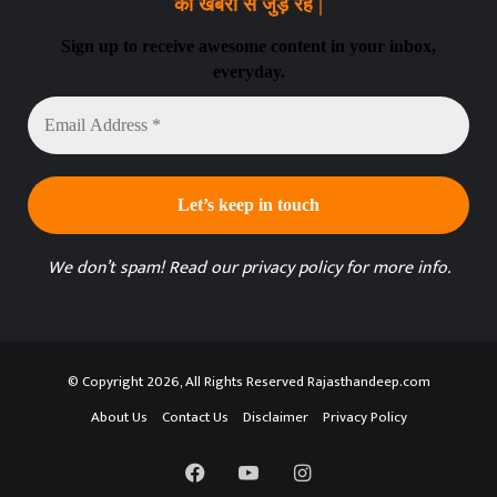
की खबरों से जुड़े रहे |
Sign up to receive awesome content in your inbox,
everyday.
Email
Address
*
We don’t spam! Read our
privacy policy
for more info.
© Copyright 2026, All Rights Reserved Rajasthandeep.com
About Us
Contact Us
Disclaimer
Privacy Policy
Facebook
YouTube
Instagram