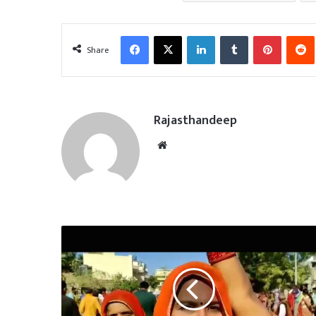
Facebook
X
LinkedIn
Tumblr
Pinterest
Share
Rajasthandeep
Website