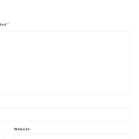
rked
*
Website