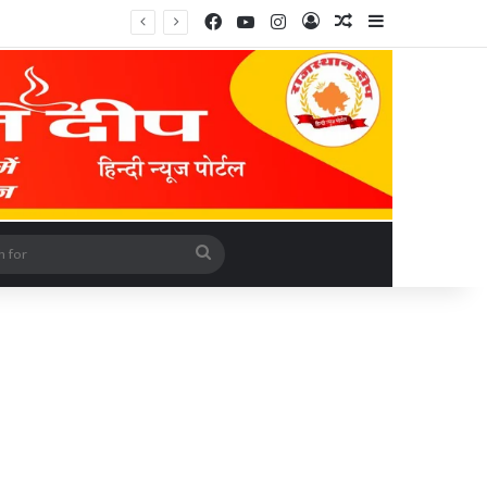
Facebook
YouTube
Instagram
Log In
Random Article
Sidebar
rticle
Search
for