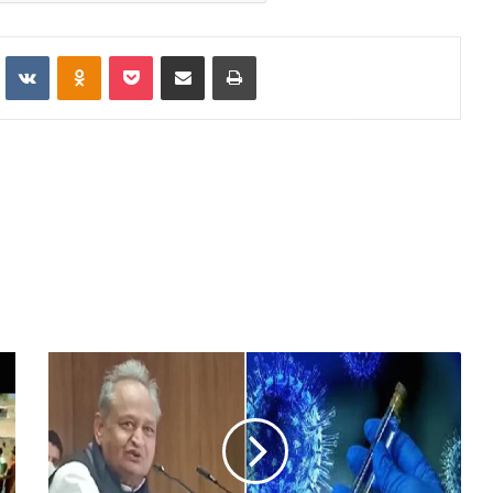
Reddit
VKontakte
Odnoklassniki
Pocket
Share via Email
Print