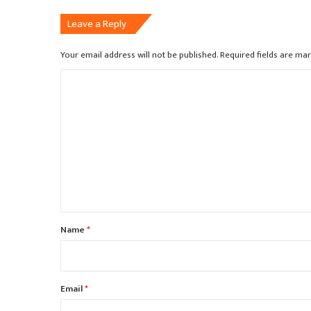
Leave a Reply
Your email address will not be published.
Required fields are ma
C
o
m
m
e
n
t
*
Name
*
Email
*