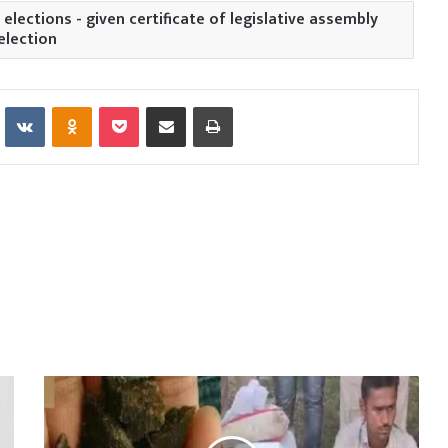
elections - given certificate of legislative assembly
election
Reddit
VKontakte
Odnoklassniki
Pocket
Share via Email
Print