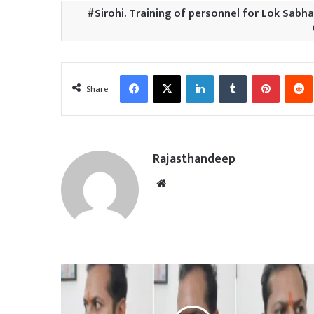
Sirohi. Training of personnel for Lok Sabha 
Facebook
X
LinkedIn
Tumblr
Pinterest
Share
Rajasthandeep
Website