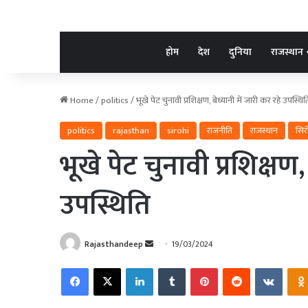
होम
देश
दुनिया
राजस्थान
Home
/
politics
/
भूखे पेट चुनावी प्रशिक्षण, बेध्यानी में जारी कर रहे उपस्थित
politics
rajasthan
sirohi
राजनीति
राजस्थान
सिर
भूखे पेट चुनावी प्रशिक्षण,
उपस्थिति
Send
Rajasthandeep
19/03/2024
an
Facebook
X
LinkedIn
Tumblr
Pinterest
Reddit
VKonta
email