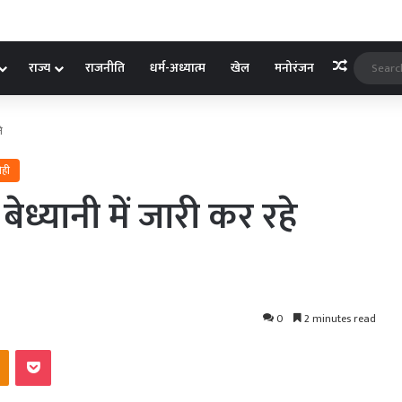
Random A
राज्य
राजनीति
धर्म-अध्यात्म
खेल
मनोरंजन
ि
ोही
 बेध्यानी में जारी कर रहे
0
2 minutes read
kte
Odnoklassniki
Pocket