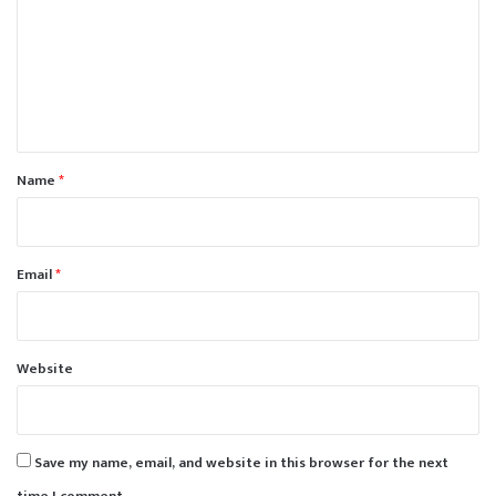
m
m
e
n
t
*
Name
*
Email
*
Website
Save my name, email, and website in this browser for the next