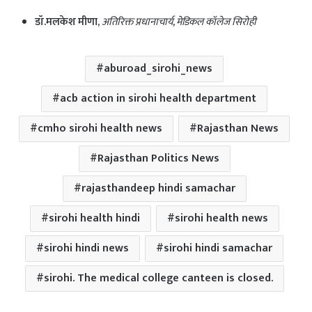
डॉ.मलकेश मीणा,
अतिरिक्त प्रधानाचार्य, मेडिकल कॉलेज सिरोही
aburoad_sirohi_news
acb action in sirohi health department
cmho sirohi health news
Rajasthan News
Rajasthan Politics News
rajasthandeep hindi samachar
sirohi health hindi
sirohi health news
sirohi hindi news
sirohi hindi samachar
sirohi. The medical college canteen is closed.