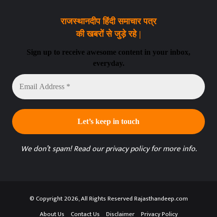
राजस्थानदीप हिंदी समाचार पत्र
की खबरों से जुड़े रहे |
Sign up to receive awesome content in your inbox,
everyday.
Email
Address
*
We don’t spam! Read our
privacy policy
for more info.
© Copyright 2026, All Rights Reserved Rajasthandeep.com
About Us
Contact Us
Disclaimer
Privacy Policy