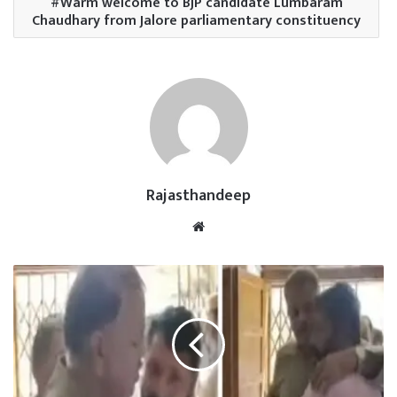
Warm welcome to BJP candidate Lumbaram
Chaudhary from Jalore parliamentary constituency
Rajasthandeep
Website