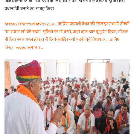
विकसित भारत की नींव रखने के लिए अब अपना तीसरा वोट देकर मोदी को फिर
प्रधानमंत्री बनाने का आग्रह किया।
https://shorturl.at/oYZ59 … कांग्रेस प्रत्याशी वैभव की सिलदर सभा में टोकने
पर ‘संयम’ खो बैठे संयम- पुलिस पर भी बरसे, कहा व्हाट आर यू डूइंग हियर, सोशल
मीडिया पर वायरल हो रहा वीडियो-आखिर क्यों भडक़े पूर्व विधायक … जानिए
विस्तृत video समाचार…