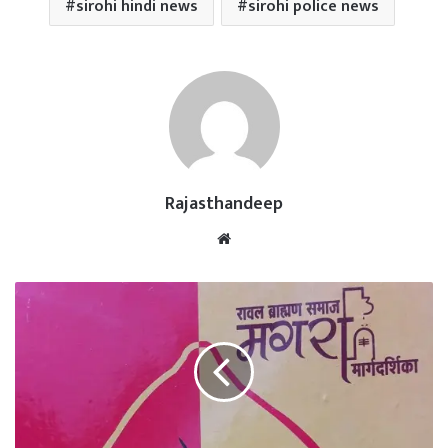
sirohi hindi news
sirohi police news
Rajasthandeep
Website