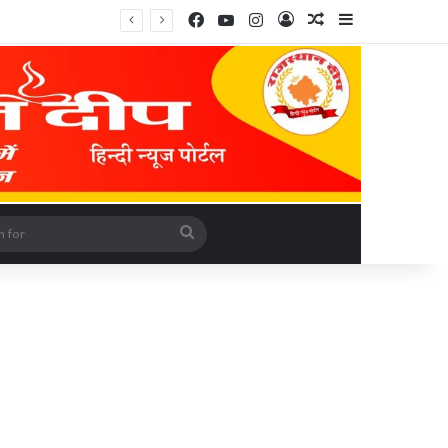
Facebook
YouTube
Instagram
Log In
Random Article
Sidebar
rticle
Search
for