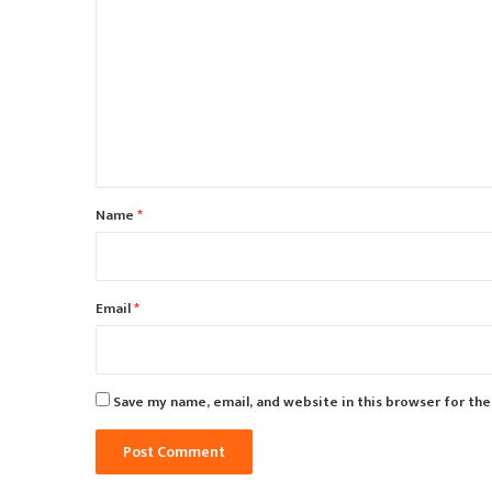
o
m
m
e
n
t
*
Name
*
Email
*
Save my name, email, and website in this browser for th