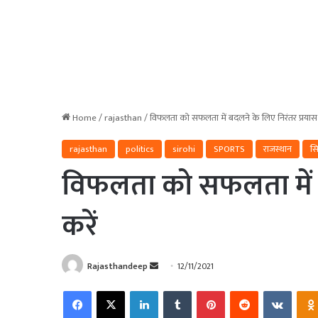
Home
/
rajasthan
/
विफलता को सफलता में बदलने के लिए निरंतर प्रयास 
rajasthan
politics
sirohi
SPORTS
राजस्थान
सि
विफलता को सफलता में ब
करें
Send
Rajasthandeep
12/11/2021
an
Facebook
X
LinkedIn
Tumblr
Pinterest
Reddit
VKonta
email