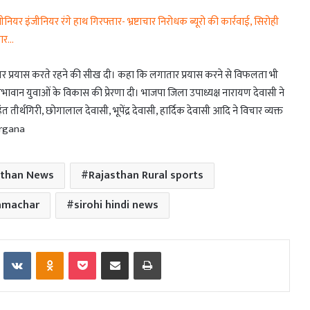
 इंजीनियर रंगे हाथ गिरफ्तार- भ्रष्टाचार निरोधक ब्यूरो की कार्रवाई, सिरोही
चार…
िरंतर प्रयास करते रहने की सीख दी। कहा कि लगातार प्रयास करने से विफलता भी
तिभावान युवाओं के विकास की प्रेरणा दी। भाजपा जिला उपाध्यक्ष नारायण देवासी ने
तीर्थगिरी, छोगालाल देवासी, भूपेंद्र देवासी, हार्दिक देवासी आदि ने विचार व्यक्त
argana
sthan News
Rajasthan Rural sports
samachar
sirohi hindi news
Reddit
VKontakte
Odnoklassniki
Pocket
Share via Email
Print