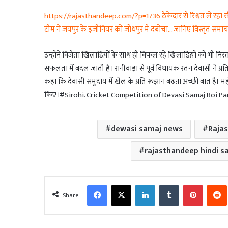
https://rajasthandeep.com/?p=1736 ठेकेदार से रिश्वत ले रहा सीनियर
टीम ने जयपुर के इंजीनियर को जोधपुर में दबोचा… जानिए विस्तृत समा
उन्होंने विजेता खिलाडिय़ों के साथ ही विफल रहे खिलाडिय़ों को भी न
सफलता में बदल जाती है। रानीवाड़ा से पूर्व विधायक रतन देवासी ने प्र
कहा कि देवासी समुदाय में खेल के प्रति रूझान बढऩा अच्छी बात है। महंत 
किए।#Sirohi. Cricket Competition of Devasi Samaj Roi P
dewasi samaj news
Raja
rajasthandeep hindi 
Facebook
X
LinkedIn
Tumblr
Pinterest
Share