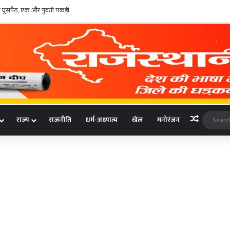
वैध घुसपैठ, एक और युवती पकड़ी
Random A
राज्य
राजनीति
धर्म-अध्यात्म
खेल
मनोरंजन