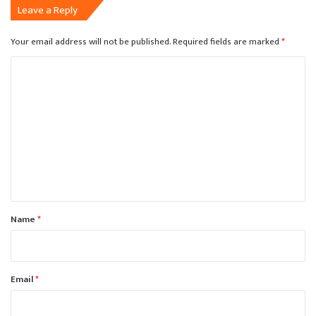
Leave a Reply
Your email address will not be published.
Required fields are marked
*
C
o
m
m
e
n
t
*
Name
*
Email
*