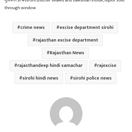
मुश्किल है।#sirohi.shutter sealed and salesman inside, liquor sold
through window
crime news
excise department sirohi
rajasthan excise department
Rajasthan News
rajasthandeep hindi samachar
rajexcise
sirohi hindi news
sirohi police news