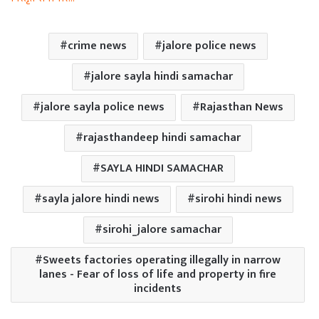
crime news
jalore police news
jalore sayla hindi samachar
jalore sayla police news
Rajasthan News
rajasthandeep hindi samachar
SAYLA HINDI SAMACHAR
sayla jalore hindi news
sirohi hindi news
sirohi_jalore samachar
Sweets factories operating illegally in narrow
lanes - Fear of loss of life and property in fire
incidents