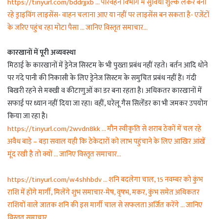
https://tinyurl.com/bddrjjxb … परिवहन विभाग में सुविधा शुल्क लेकर बना
रहे ड्राइविंग लाइसेंस- वाहन चलाना आए या नहीं पर लाइसेंस बन सकता है- एजेंटों
के जरिए पहुंच रहा मोटा पैसा … जानिए विस्तृत समाचार…
कारखानों में पूरी अव्यवस्था
मिठाई के कारखानों में ड्रेनेज सिस्टम के भी पुख्ता प्रबंध नहीं रहते। बर्तन आदि धोने
पर गंदे पानी की निकासी के लिए ड्रेनेज सिस्टम के समुचित प्रबंध नहीं हैं। गंदी
बिखरी रहने से मक्खी व कीटाणुओं का डर बना रहता है। अधिकतर कारखानों में
सफाई पर ध्यान नहीं दिया जा रहा। वहीं, घरेलू गैस सिलेंंडर का भी जमकर उपयोग
किया जा रहा है।
https://tinyurl.com/2wvdn8kk … मौन स्वीकृति से शराब ठेकों में चल रहे
अवैध बाड़े – बड़ा सवाल यही कि ठेकेदारों को लाभ पहुंचाने के लिए आखिर आंखें
मूंद रखी है तो क्यों … जानिए विस्तृत समाचार…
https://tinyurl.com/w4shhbdv … शनि बदलेगा चाल, 15 नवम्बर को कुंभ
राशि में होंगे मार्गी, मिलेंगे शुभ समाचार-मेष, वृषभ, मकर, कुंभ समेत अधिकतर
राशियों वाले जातक शनि की इस मार्गी चाल से सफलता अर्जित करेंगे … जानिए
विस्तृत समाचार…