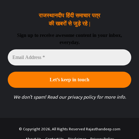
राजस्थानदीप हिंदी समाचार पत्र
की खबरों से जुड़े रहे |
Sign up to receive awesome content in your inbox,
everyday.
Email
Address
*
We don’t spam! Read our
privacy policy
for more info.
© Copyright 2026, All Rights Reserved Rajasthandeep.com
About Us
Contact Us
Disclaimer
Privacy Policy