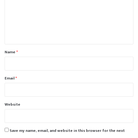
m
m
e
n
t
*
Name
*
Email
*
Website
Save my name, email, and website in this browser for the next