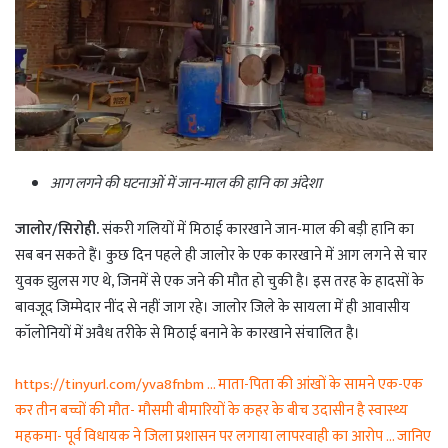
आग लगने की घटनाओं में जान-माल की हानि का अंदेशा
जालोर/सिरोही.
संकरी गलियों में मिठाई कारखाने जान-माल की बड़ी हानि का
सब बन सकते हैं। कुछ दिन पहले ही जालोर के एक कारखाने में आग लगने से चार
युवक झुलस गए थे, जिनमें से एक जने की मौत हो चुकी है। इस तरह के हादसों के
बावजूद जिम्मेदार नींद से नहीं जाग रहे। जालोर जिले के सायला में ही आवासीय
कॉलोनियों में अवैध तरीके से मिठाई बनाने के कारखाने संचालित है।
https://tinyurl.com/yva8fnbm … माता-पिता की आंखों के सामने एक-एक
कर तीन बच्चों की मौत- मौसमी बीमारियों के कहर के बीच उदासीन है स्वास्थ्य
महकमा- पूर्व विधायक ने जिला प्रशासन पर लगाया लापरवाही का आरोप … जानिए