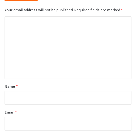
Your email address will not be published.
Required fields are marked
*
C
o
m
m
e
n
t
*
Name
*
Email
*