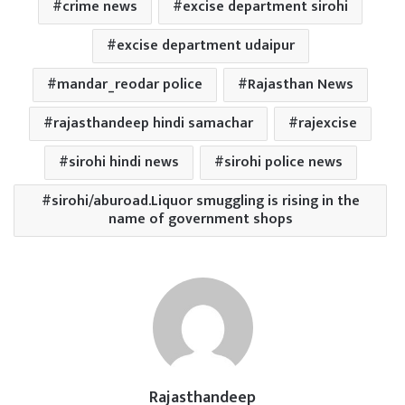
crime news
excise department sirohi
excise department udaipur
mandar_reodar police
Rajasthan News
rajasthandeep hindi samachar
rajexcise
sirohi hindi news
sirohi police news
sirohi/aburoad.Liquor smuggling is rising in the
name of government shops
Rajasthandeep