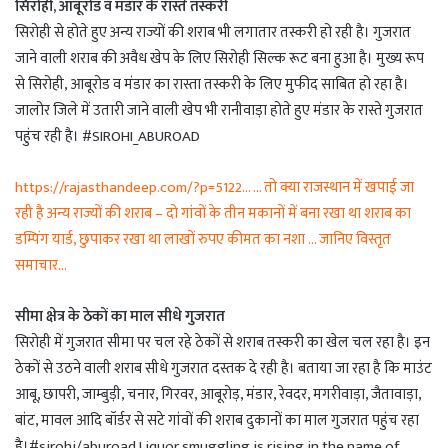
सिरोही, आबूरोड व मंडार के रास्ते तस्करी
सिरोही से होते हुए अन्य राज्यों की शराब भी लगातार तस्करी हो रही है। गुजरात
जाने वाली शराब की अवैध खेप के लिए सिरोही सिल्क रूट बना हुआ है। मुख्य रूप
से सिरोही, आबूरोड व मंडार का रास्ता तस्करी के लिए मुफीद साबित हो रहा है।
जालोर जिले में उतारी जाने वाली खेप भी रानीवाड़ा होते हुए मंडार के रास्ते गुजरात
पहुंच रही है। #SIROHI_ABUROAD
https://rajasthandeep.com/?p=5122… … तो क्या राजस्थान में खपाई जा
रही है अन्य राज्यों की शराब – दो गांवों के तीन मकानों में बना रखा था शराब का
डम्पिंग यार्ड, छुपाकर रखा था लाखों रुपए कीमत का नशा … जानिए विस्तृत
समाचार…
सीमा क्षेत्र के ठेकों का माल सीधे गुजरात
सिरोही में गुजरात सीमा पर चल रहे ठेकों से शराब तस्करी का खेल चल रहा है। इन
ठेकों से उठने वाली शराब सीधे गुजरात दस्तक दे रही है। बताया जा रहा है कि माउंट
आबू, छापरी, जाम्बुड़ी, चनार, गिरवर, आबूरोड़, मंडार, रेवदर, मगरीवाड़ा, जैतावाड़ा,
बांट, मावल आदि बॉर्डर से सटे गांवों की शराब दुकानों का माल गुजरात पहुंच रहा
है।#sirohi/aburoad.Liquor smuggling is rising in the name of