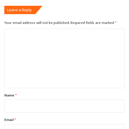
Leave a Reply
Your email address will not be published.
Required fields are marked
*
C
o
m
m
e
n
t
*
Name
*
Email
*