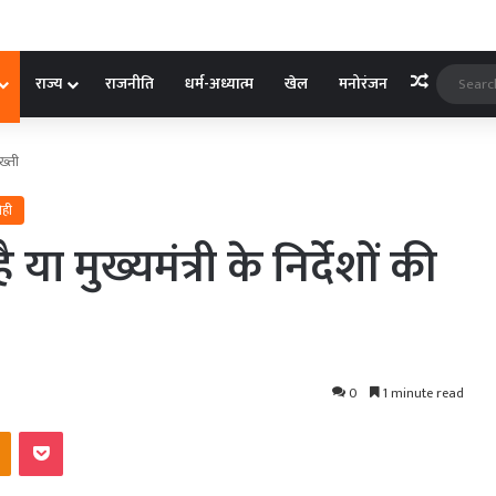
Random A
राज्य
राजनीति
धर्म-अध्यात्म
खेल
मनोरंजन
सख्ती
ोही
 या मुख्यमंत्री के निर्देशों की
0
1 minute read
kte
Odnoklassniki
Pocket