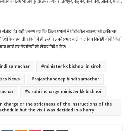
्थाओं के लिए भी जयपुर, अजमेर, ब्यावर, जोधपुर, बाड़मेर, बालोतरा, जालोर, पाली,
 संजीदा है। यही कारण रहा कि जिला प्रभारी ने प्रोटोकॉल व्यवस्थाओं दरकिनार
ेशों के तहत तीन दिनों में ही इन्होंने अपने प्रभार वाले जालोर व सिरोही दोनों जिलों
बचाव कार्य एवं तैयारियों को लेकर निर्देश दिए।
hindi samachar
minister kk bishnoi in sirohi
tics News
rajasthandeep hindi samachar
amachar
sirohi incharge minister kk bishnoi
 in charge or the strictness of the instructions of the
 schedule but the visit was decided in a hurry
Reddit
VKontakte
Odnoklassniki
Pocket
Share via Email
Print