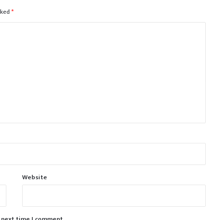
rked
*
Website
e next time I comment.