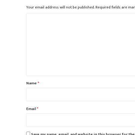
Your email address will not be published.
Required fields are ma
C
o
m
m
e
n
t
*
Name
*
Email
*
Save my name, email, and website in this browser for th