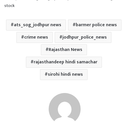
stock
ats_sog_jodhpur news
barmer police news
crime news
jodhpur_police_news
Rajasthan News
rajasthandeep hindi samachar
sirohi hindi news