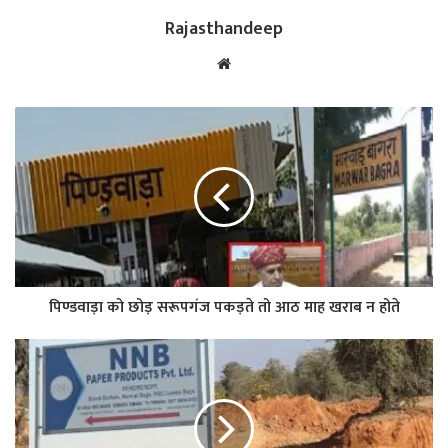
Rajasthandeep
Website
पिण्डवाड़ा को छोड़ सरूपगंज पकड़ते तो आठ माह खराब न होते