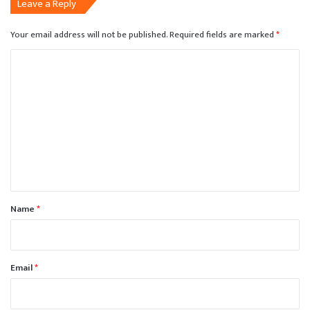
Leave a Reply
Your email address will not be published.
Required fields are marked
*
C
o
m
m
e
n
t
*
Name
*
Email
*