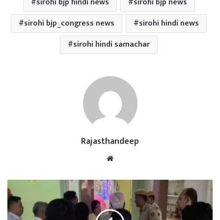
sirohi bjp hindi news
sirohi bjp news
sirohi bjp_congress news
sirohi hindi news
sirohi hindi samachar
Rajasthandeep
Website