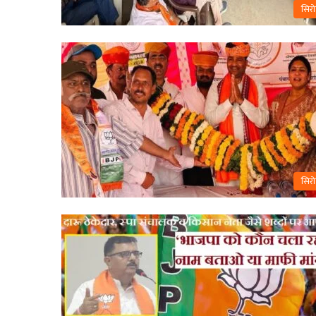
सिरो
सिरो