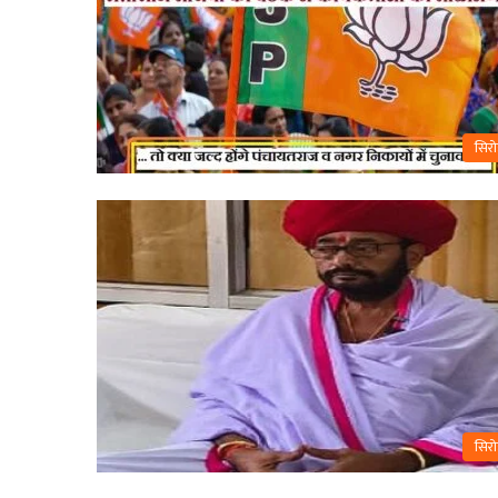
सिरो
सिरो