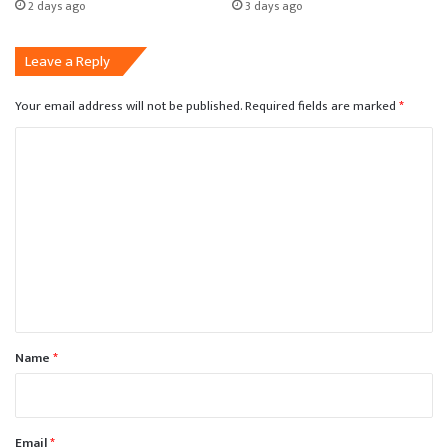
2 days ago
3 days ago
Leave a Reply
Your email address will not be published.
Required fields are marked
*
C
o
m
m
e
n
t
*
Name
*
Email
*