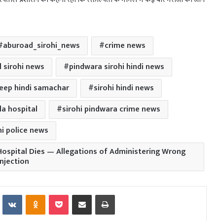
aburoad_sirohi_news
crime news
l sirohi news
pindwara sirohi hindi news
eep hindi samachar
sirohi hindi news
ila hospital
sirohi pindwara crime news
hi police news
Hospital Dies — Allegations of Administering Wrong
Injection
Reddit
VKontakte
Odnoklassniki
Pocket
Share via Email
Print