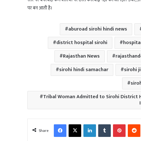
पर बन आती है।
aburoad sirohi hindi news
district hospital sirohi
hospita
Rajasthan News
rajasthand
sirohi hindi samachar
sirohi j
siro
Tribal Woman Admitted to Sirohi District 
Facebook
X
LinkedIn
Tumblr
Pinterest
Share