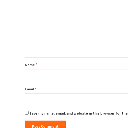
C
o
m
m
e
n
t
*
Name
*
Email
*
Save my name, email, and website in this browser for th