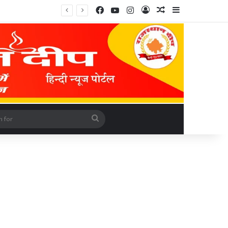
Facebook
YouTube
Instagram
Log In
Random Article
Sidebar
rticle
Search
for