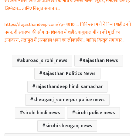
सरकारी नर्सिंग कॉलेज- जर्जर छत के नीचे बीएससी नर्सिंग स्टूडेंट, अनदेखा कर रहे
जिम्मेदार… जानिए विस्तृत समाचार…
https://rajasthandeep.com/?p=4910 … चिकित्सा मंत्री ने किया शहीद को
नमन, दी स्वास्थ्य की सौगात- शिवगंज में शहीद बाबूलाल मीणा की मूर्ति का
अनावरण, सतापुरा में अस्पताल भवन का लोकार्पण… जानिए विस्तृत समाचार…
aburoad_sirohi_news
Rajasthan News
Rajasthan Politics News
rajasthandeep hindi samachar
sheoganj_sumerpur police news
sirohi hindi news
sirohi police news
sirohi sheoganj news