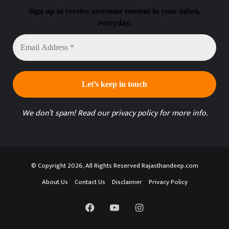
Sign up to receive awesome content in your inbox,
everyday.
Email
Address
*
We don’t spam! Read our
privacy policy
for more info.
© Copyright 2026, All Rights Reserved Rajasthandeep.com
About Us
Contact Us
Disclaimer
Privacy Policy
Facebook
YouTube
Instagram