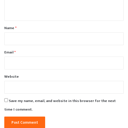
e
n
t
*
Name
*
Email
*
Website
Save my name, email, and website in this browser for the next
time I comment.