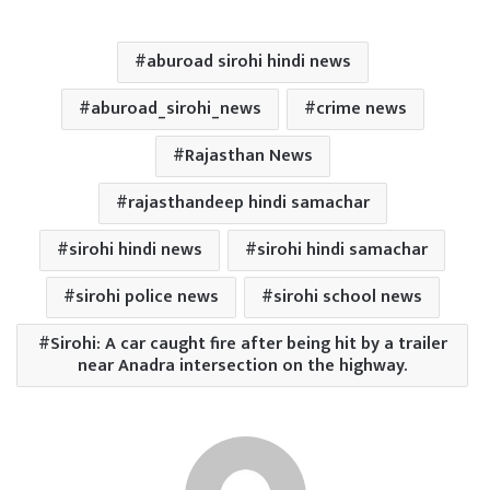
aburoad sirohi hindi news
aburoad_sirohi_news
crime news
Rajasthan News
rajasthandeep hindi samachar
sirohi hindi news
sirohi hindi samachar
sirohi police news
sirohi school news
Sirohi: A car caught fire after being hit by a trailer
near Anadra intersection on the highway.