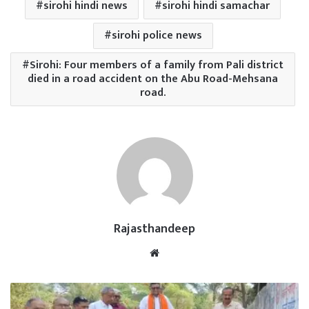
sirohi hindi news
sirohi hindi samachar
sirohi police news
Sirohi: Four members of a family from Pali district
died in a road accident on the Abu Road-Mehsana
road.
Rajasthandeep
Website