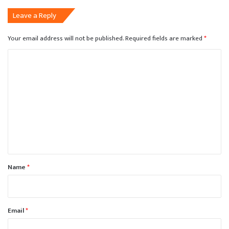
Leave a Reply
Your email address will not be published.
Required fields are marked
*
C
o
m
m
e
n
t
*
Name
*
Email
*