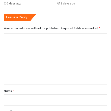
2 days ago
2 days ago
Leave a Reply
Your email address will not be published.
Required fields are marked
*
C
o
m
m
e
n
t
*
Name
*