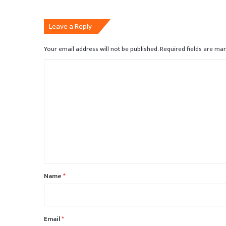
Leave a Reply
Your email address will not be published.
Required fields are ma
C
o
m
m
e
n
t
*
Name
*
Email
*