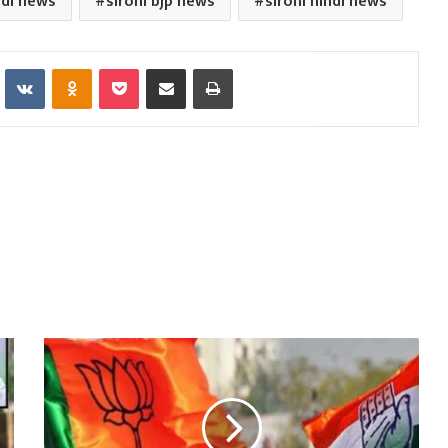
ndi news
sirohi bjp news
sirohi hindi news
Reddit
VKontakte
Odnoklassniki
Pocket
Share via Email
Print