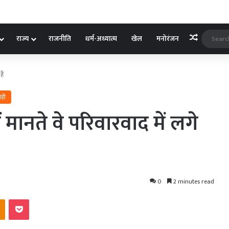
Random A
राज्य
राजनीति
धर्म-अध्यात्म
खेल
मनोरंजन
ैं
ोही
 मानते वे परिवारवाद में लगे
0
2 minutes read
kte
Odnoklassniki
Pocket