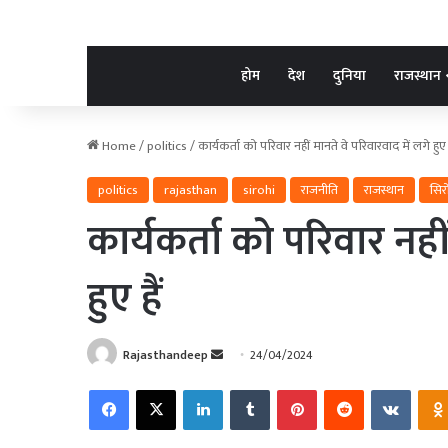
होम
देश
दुनिया
राजस्थान
Home
/
politics
/
कार्यकर्ता को परिवार नहीं मानते वे परिवारवाद में लगे हुए ह
politics
rajasthan
sirohi
राजनीति
राजस्थान
सिर
कार्यकर्ता को परिवार नहीं
हुए हैं
Send
Rajasthandeep
24/04/2024
an
Facebook
X
LinkedIn
Tumblr
Pinterest
Reddit
VKonta
email