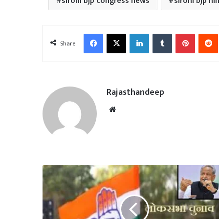
sirohi bjp congress news
sirohi bjp hi
Facebook
X
LinkedIn
Tumblr
Pinterest
Share
Rajasthandeep
Website