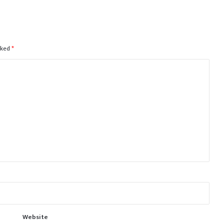
rked
*
Website