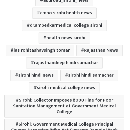
aburoad_sirohi_news
cmho sirohi health news
dr.ambedkarmedical college sirohi
health news sirohi
ias rohitashavsingh tomar
Rajasthan News
rajasthandeep hindi samachar
sirohi hindi news
sirohi hindi samachar
sirohi medical college news
Sirohi: Collector Imposes ₹5000 Fine for Poor
Sanitation Management at Government Medical
College
Sirohi: Government Medical College Principal