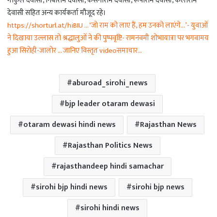
गोकुल देवासी, निबाराम देवासी, कसनाराम देवासी, रूपाराम देवासी, कलाराम
देवासी सहित अन्य कार्यकर्ता मौजूद रहे।
https://shorturl.at/hiBIU … ‘जो राम को लाए हैं, हम उनको लाएंगे…’- युवाओं
ने दिखाया उल्लास तो श्रद्धालुओं ने की पुष्पवृष्टि- रामनवमी शोभायात्रा पर भगवामय
हुआ सिरोही-जालोर … जानिए विस्तृत videoसमाचार…
aburoad_sirohi_news
bjp leader otaram dewasi
otaram dewasi hindi news
Rajasthan News
Rajasthan Politics News
rajasthandeep hindi samachar
sirohi bjp hindi news
sirohi bjp news
sirohi hindi news