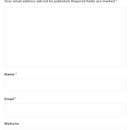
Your email address will not be published.
Required fields are marked
*
C
o
m
m
e
n
t
*
Name
*
Email
*
Website